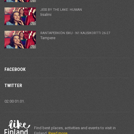
JESS BY THE LAKE: HUMAN
Iisalmi
RANTAPERKIÖN ISKU - N1 KAUSIKORTTI 26-27
Tampere
FACEBOOK
TWITTER
02:00 01.01.
Find best places, activities and events to visit in
Finland.
Read more