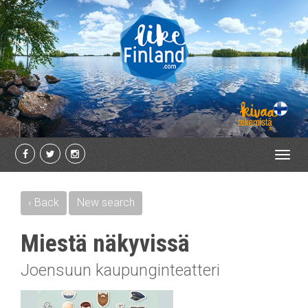
Toggl
navig
‹ Back
New search
Miestä näkyvissä
Joensuun kaupunginteatteri