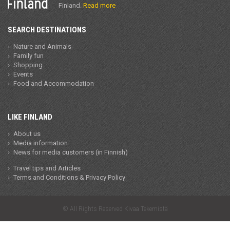
Finland.
Read more
SEARCH DESTINATIONS
Nature and Animals
Family fun
Shopping
Events
Food and Accommodation
LIKE FINLAND
About us
Media information
News for media customers (in Finnish)
Travel tips and Articles
Terms and Conditions & Privacy Policy
© All Rights Reserved Kivaa Tekemistä