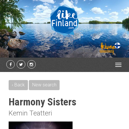
Toggl
navig
‹ Back
New search
Harmony Sisters
Kemin Teatteri